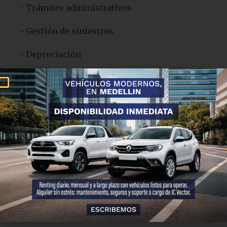
• Trámites administrativos
• Gestión de siniestros
• Depreciación
En cambio, con un esquema de alquiler, estos
costos suelen estar integrados en una sola cuota,
lo que facilita el control del presupuesto y
mejora la previsibilidad financiera.
3. Cuando la empresa
quiere enfocarse en su
negocio principal
La gestión de flotas puede consumir tiempo y