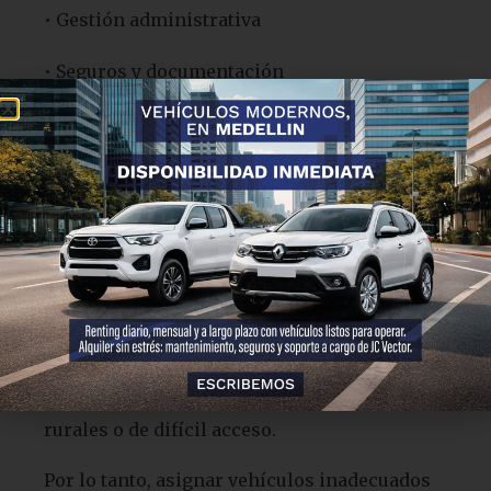
• Gestión administrativa
• Seguros y documentación
• Tiempo improductivo
En conjunto, estos costos pueden superar lo
presupuestado inicialmente.
4.
No adaptar el tipo de
vehículo al terreno
No todos los proyectos se desarrollan en ciudad.
De hecho, muchos equipos trabajan en zonas
rurales o de difícil acceso.
Por lo tanto, asignar vehículos inadecuados